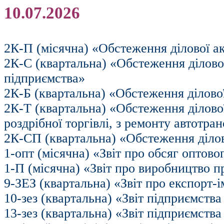
10.07.2026
2К-П (місячна) «Обстеження ділової а
2К-С (квартальна) «Обстеження ділово
підприємства»
2К-Б (квартальна) «Обстеження ділової
2К-Т (квартальна) «Обстеження ділової
роздрібної торгівлі, з ремонту автотра
2К-СП (квартальна) «Обстеження ділов
1-опт (місячна) «Звіт про обсяг оптов
1-П (місячна) «Звіт про виробництво п
9-ЗЕЗ (квартальна) «Звіт про експорт-
10-зез (квартальна) «Звіт підприємств
13-зез (квартальна) «Звіт підприємства