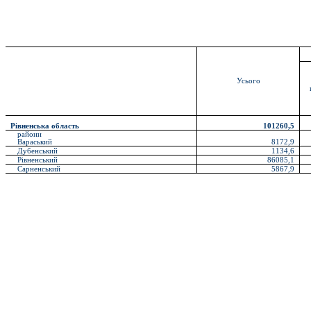
Усього
Рівненська область
101260,5
райони
Вараський
8172,9
Дубенський
1134,6
Рівненський
86085,1
Сарненський
5867,9