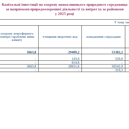
Капітальні інвестиції на охорону навколишнього природного середовища
за напрямами природоохоронної діяльності та витрат та за районами
у 2025 році
У тому чи
охорону атмосферного
повітря і проблеми зміни
очищення зворотних вод
поводження з відходами
клімату
3663,8
29409,2
51382,2
–
143,0
520,0
–
614,6
–
3663,8
28651,6
50542,9
–
–
319,3