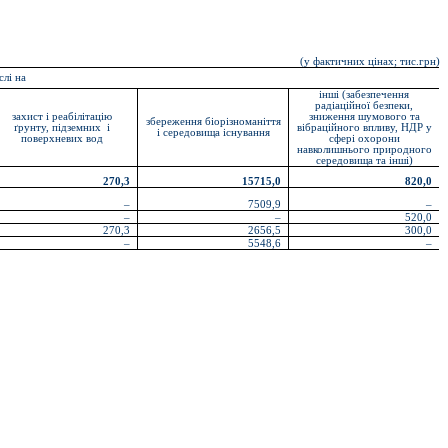
(у фактичних цінах; тис.грн)
слі на
інші (забезпечення
радіаційної безпеки,
захист і реабілітацію
зниження шумового та
збереження біорізноманіття
ґрунту, підземних і
вібраційного впливу, НДР у
і середовища існування
поверхневих вод
сфері охорони
навколишнього природного
середовища та інші)
270,3
15715,0
820,0
–
7509,9
–
–
–
520,0
270,3
2656,5
300,0
–
5548,6
–