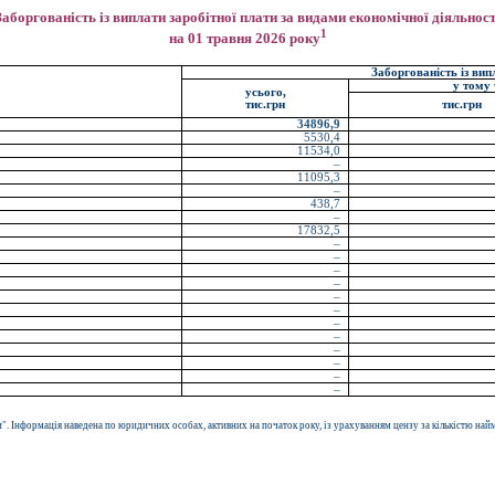
Заборгованість із виплати заробітної плати за видами економічної діяльност
1
на 01 травня 2026 року
Заборгованість із вип
у тому 
усього,
тис.грн
тис.грн
34896,9
5530,4
11534,0
–
11095,3
–
438,7
–
17832,5
–
–
–
–
–
–
–
–
–
–
–
–
". Інформація наведена по юридичних особах, активних на початок року, із урахуванням цензу за кількістю най