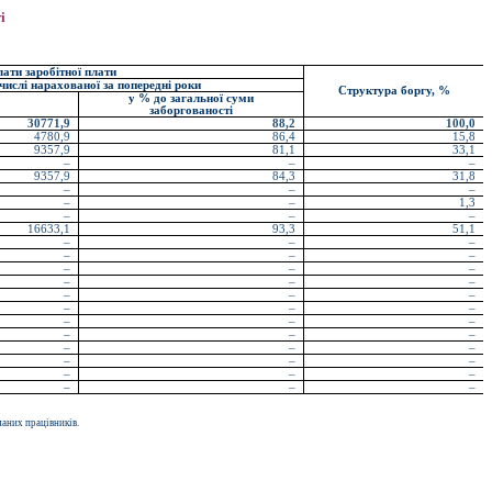
і
лати заробітної плати
числі нарахованої за попередні роки
Структура боргу, %
у % до загальної суми
заборгованості
30771,9
88,2
100,0
4780,9
86,4
15,8
9357,9
81,1
33,1
–
–
–
9357,9
84,3
31,8
–
–
–
–
–
1,3
–
–
–
16633,1
93,3
51,1
–
–
–
–
–
–
–
–
–
–
–
–
–
–
–
–
–
–
–
–
–
–
–
–
–
–
–
–
–
–
–
–
–
–
–
–
маних працівників.