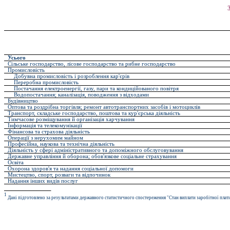
Усього
Сільське господарство, лісове господарство та рибне господарство
Промисловість
Добувна промисловість і розроблення кар'єрів
Переробна промисловість
Постачання електроенергії, газу, пари та кондиційованого повітря
Водопостачання; каналізація, поводження з відходами
Будівництво
Оптова та роздрібна торгівля; ремонт автотранспортних засобів і мотоциклів
Транспорт, складське господарство, поштова та кур'єрська діяльність
Тимчасове розміщування й організація харчування
Інформація та телекомунікації
Фінансова та страхова діяльність
Операції з нерухомим майном
Професійна, наукова та технічна діяльність
Діяльність у сфері адміністративного та допоміжного обслуговування
Державне управління й оборона; обов'язкове соціальне страхування
Освіта
Охорона здоров'я та надання соціальної допомоги
Мистецтво, спорт, розваги та відпочинок
Надання інших видів послуг
_____________
1
Дані підготовлено за результатами державного статистичного спостереження "Стан виплати заробітної плати