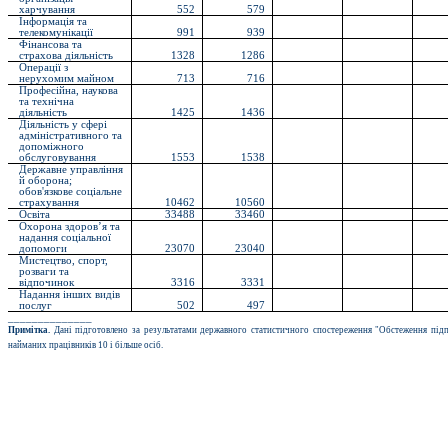
харчування
552
579
Інформація та
телекомунікації
991
939
Фінансова та
страхова діяльність
1328
1286
Операції з
нерухомим майном
713
716
Професійна, наукова
та технічна
діяльність
1425
1436
Діяльність у сфері
адміністративного та
допоміжного
обслуговування
1553
1538
Державне управління
й оборона;
обов'язкове соціальне
страхування
10462
10560
Освіта
33488
33460
Охорона здоров’я та
надання соціальної
допомоги
23070
23040
Мистецтво, спорт,
розваги та
відпочинок
3316
3331
Надання інших видів
послуг
502
497
______________
Примітка.
Дані підготовлено за результатами державного статистичного спостереження "Обстеження підп
найманих працівників 10 і більше осіб.