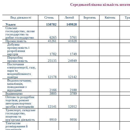
Середньооблікова кількість штатн
Вид діяльності
Січень
Лютий
Березень
Квітень
Тра
Усього
150782
149928
Сільське
господарство, лісове
господарство та
рибне господарство
6265
5761
Промисловість
41261
41028
Добувна
промисловість і
розроблення
кар'єрів
1782
1749
Переробна
промисловість
25135
24949
Постачання
електроенергії, газу,
пари та
кондиційованого
повітря
12178
12142
Водопостачання;
каналізація,
поводження з
відходами
2166
2188
Будівництво
3805
3789
Оптова та роздрібна
торгівля; ремонт
автотранспортних
засобів і мотоциклів
12141
12012
Транспорт, складське
господарство,
поштова та
кур'єрська діяльність
9910
9956
Тимчасове
розміщування й
організація