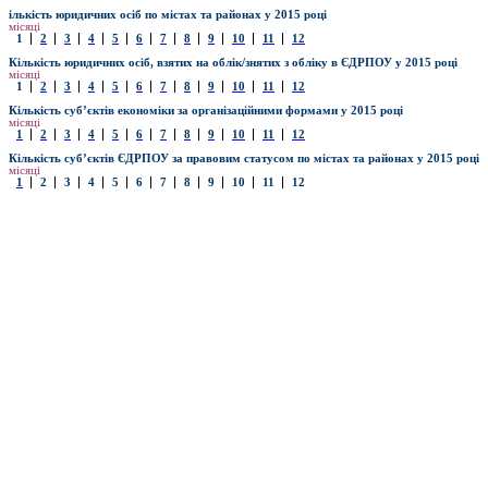
ількість юридичних осіб по містах та районах у 2015 році
місяці
1
2
3
4
5
6
7
8
9
10
11
12
Кількість юридичних осіб, взятих на облік/знятих з обліку в ЄДРПОУ у 2015 році
місяці
1
2
3
4
5
6
7
8
9
10
11
12
Кількість суб’єктів економіки за організаційними формами у 2015 році
місяці
1
2
3
4
5
6
7
8
9
10
11
12
Кількість суб’єктів ЄДРПОУ за правовим статусом по містах та районах у 201
5
році
місяці
1
2
3
4
5
6
7
8
9
10
11
12