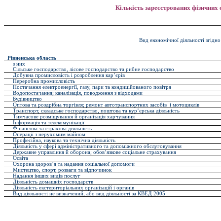
Кількість зареєстрованих фізичних 
Вид економічної діяльності згідн
Рівненська область
з них
Сільське господарство, лісове господарство та рибне господарство
Добувна промисловість і розроблення кар’єрів
Переробна промисловість
Постачання електроенергії, газу, пари та кондиційованого повітря
Водопостачання; каналізація, поводження з відходами
Будівництво
Оптова та роздрібна торгівля; ремонт автотранспортних засобів і мотоциклів
Транспорт, складське господарство, поштова та кур’єрська діяльність
Тимчасове розміщування й організація харчування
Інформація та телекомунікації
Фінансова та страхова діяльність
Операції з нерухомим майном
Професійна, наукова та технічна діяльність
Діяльність у сфері адміністративного та допоміжного обслуговування
Державне управління й оборона; обов’язкове соціальне страхування
Освіта
Охорона здоров’я та надання соціальної допомоги
Мистецтво, спорт, розваги та відпочинок
Надання інших видів послуг
Діяльність домашніх господарств
Діяльність екстериторіальних організацій і органів
Вид діяльності не визначений, або вид діяльності за КВЕД 2005