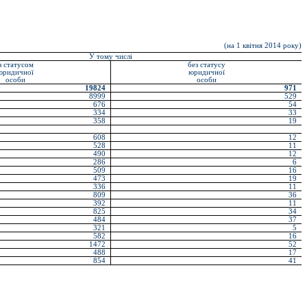
(на 1 квітня
201
4
року)
У тому числі
з статусом
без статусу
юридичної
юридичної
особи
особи
19824
971
8999
529
676
54
334
33
358
19
608
12
528
11
490
12
286
6
509
16
473
19
336
11
809
36
392
11
825
34
484
37
321
5
582
16
1472
52
488
17
854
41