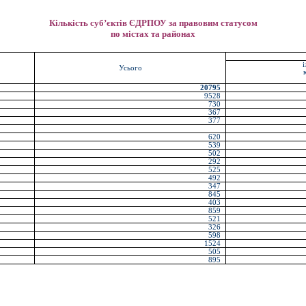
Кількість суб’єктів ЄДРПОУ за правовим статусом
по містах та районах
і
Усього
20795
9528
730
367
377
620
539
502
292
525
492
347
845
403
859
521
326
598
1524
505
895