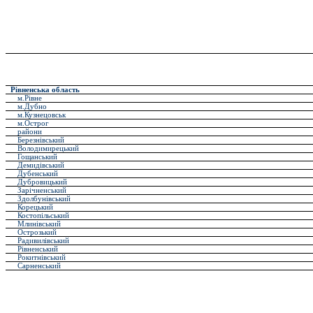
Рівненська область
м.Рівне
м.Дубно
м.Кузнецовськ
м.Острог
райони
Березнівський
Володимирецький
Гощанський
Демидівський
Дубенський
Дубровицький
Зарічненський
Здолбунівський
Корецький
Костопільський
Млинівський
Острозький
Радивилівський
Рівненський
Рокитнівський
Сарненський