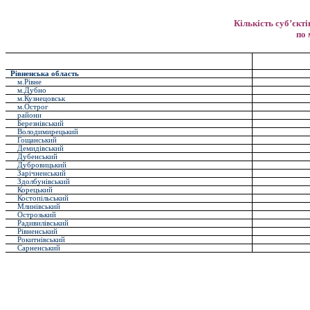
Кількість суб’єкт
по 
Рівненська область
м.Рівне
м.Дубно
м.Кузнецовськ
м.Острог
райони
Березнівський
Володимирецький
Гощанський
Демидівський
Дубенський
Дубровицький
Зарічненський
Здолбунівський
Корецький
Костопільський
Млинівський
Острозький
Радивилівський
Рівненський
Рокитнівський
Сарненський