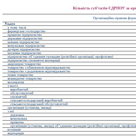
Кількість суб’єктів ЄДРПОУ за о
Організаційно-правова форм
Усього
у тому числі
фермерське господарство
приватне підприємство
державне підприємство
казенне підприємство
комунальне підприємство
дочірнє підприємство
іноземне підприємство
підприємство об’єднання громадян (релігійної організації, профспілки)
підприємство споживчої кооперації
акціонерне товариство
товариство з обмеженою відповідальністю
товариство з додатковою відповідальністю
повне товариство
командитне товариство
кооператив
з нього
виробничий
обслуговуючий
споживчий
сільськогосподарський виробничий
сільськогосподарський обслуговуючий
організація (установа, заклад)
з неї
державна
комунальна
приватна
організація (установа, заклад) об’єднання громадян (релігійної організації, профспі
асоціація
корпорація