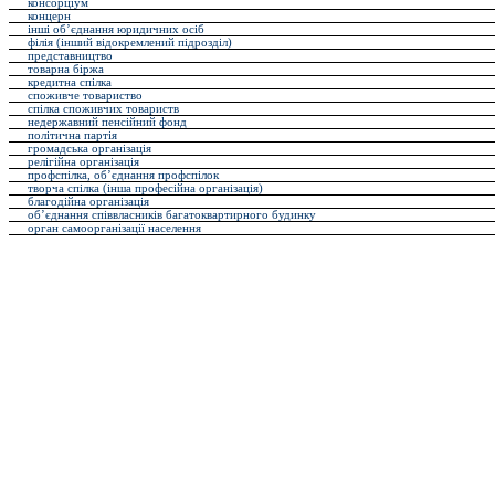
консорціум
концерн
інші об’єднання юридичних осіб
філія (інший відокремлений підрозділ)
представництво
товарна біржа
кредитна спілка
споживче товариство
спілка споживчих товариств
недержавний пенсійний фонд
політична партія
громадська організація
релігійна організація
профспілка, об’єднання профспілок
творча спілка (інша професійна організація)
благодійна організація
об’єднання співвласників багатоквартирного будинку
орган самоорганізації населення